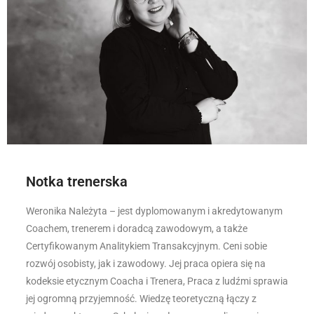
Notka trenerska
Weronika Należyta – jest dyplomowanym i akredytowanym
Coachem, trenerem i doradcą zawodowym, a także
Certyfikowanym Analitykiem Transakcyjnym. Ceni sobie
rozwój osobisty, jak i zawodowy. Jej praca opiera się na
kodeksie etycznym Coacha i Trenera, Praca z ludźmi sprawia
jej ogromną przyjemność. Wiedzę teoretyczną łączy z