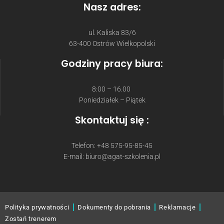
Nasz adres:
ul. Kaliska 83/6
63-400 Ostrów Wielkopolski
Godziny pracy biura:
8:00 – 16.00
Poniedziałek – Piątek
Skontaktuj się :
Telefon: +48 575-95-85-45
E-mail: biuro@agat-szkolenia.pl
Polityka prywatności
Dokumenty do pobrania
Reklamacje
Zostań trenerem