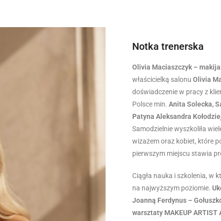
Notka trenerska
Olivia Maciaszczyk – makijaż
właścicielką salonu
Olivia 
doświadczenie w pracy z klie
Polsce min.
Anita Solecka, 
Patyna Aleksandra Kołodziejc
Samodzielnie wyszkoliła wi
wizażem oraz kobiet, które p
pierwszym miejscu stawia pro
Ciągła nauka i szkolenia, w 
na najwyższym poziomie.
Uk
Joanną Ferdynus – Gołuszk
warsztaty MAKEUP ARTIST A