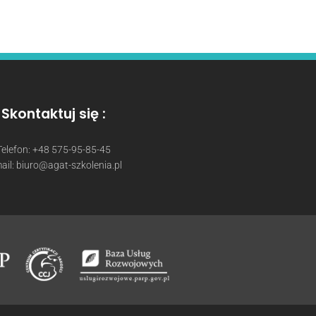
Skontaktuj się :
Telefon: +48 575-95-85-45
ail: biuro@agat-szkolenia.pl