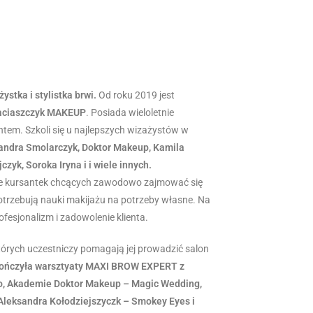
ystka i stylistka brwi.
Od roku 2019 jest
Maciaszczyk MAKEUP
. Posiada wieloletnie
ntem. Szkoli się u najlepszych wizażystów w
Sandra Smolarczyk, Doktor Makeup, Kamila
zyk, Soroka Iryna i i wiele innych.
ele kursantek chcących zawodowo zajmować się
otrzebują nauki makijażu na potrzeby własne. Na
fesjonalizm i zadowolenie klienta.
których uczestniczy pomagają jej prowadzić salon
ończyła warsztyaty MAXI BROW EXPERT z
o, Akademie Doktor Makeup – Magic Wedding,
leksandra Kołodziejszyczk – Smokey Eyes i