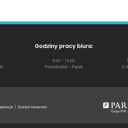
Godziny pracy biura:
8:00 – 16.00
ki
Poniedziałek – Piątek
E-m
amacje
Zostań trenerem