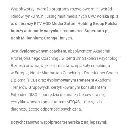
Współtworzy i wdraża programy rozwojowe m.in. wśród
liderów rynku m.in.: usług multimedialnych
UPC Polska sp. z
o. o.; branży RTV AGD Media Saturn Holding Group Polska;
branży automotiv na rynku e-commerce Superauto.pl;
Bank Millennium; Orange
i innych.
Jest
dyplomowanym coachem
, absolwentem Akademii
Profesjonalnego Coachingu w Centrum Szkoleń i Psychologii
Biznesu oraz największej i najstarszej szkoły coachingu
w Europie, Noble Manhattan Coaching – Practitioner Coach
Diploma (PCD) oraz
dyplomowanym trenerem
Akademii
Trenerów Grupowych, certyfikowanym konsultantem
Extended DISC – narzędzia do analizy behawioralnej,
certyfikowanym konsultantem MTQ48 – narzędzia
diagnozującego odporność psychiczną.
Dotychczasowa współpraca trenerska z najlepszymi: