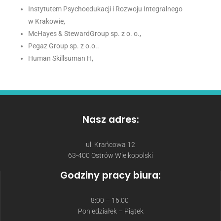
Instytutem Psychoedukacji i Rozwoju Integralnego
w Krakowie,
McHayes & StewardGroup sp. z o. o.,
Pegaz Group sp. z o.o..
Human Skillsuman H,
Nasz adres:
ul. Krańcowa 12
63-400 Ostrów Wielkopolski
Godziny pracy biura:
8:00 – 16.00
Poniedziałek – Piątek