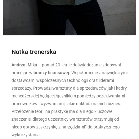
Notka trenerska
Andrzej Mika
– ponad 20-letnie doświadczanie zdobywał
pracując w
branży finansowej.
Współpracuje z największymi
dostawcami współczesnych technologii oraz liderami
sprzedaży. Prowadzi warsztaty dla sprzedawców jak i kadry
menedżerskiej będącej łącznikiem pomiędzy oczekiwaniami
pracowników i wyzwaniami, jakie nakłada na nich biznes.
Przełożenie teorii na praktykę ma dla niego kluczowe
znaczenie, dlatego uczestnicy warsztatów otrzymują od
niego gotową „skrzynkę z narzędziami” do praktycznego
wykorzystania.