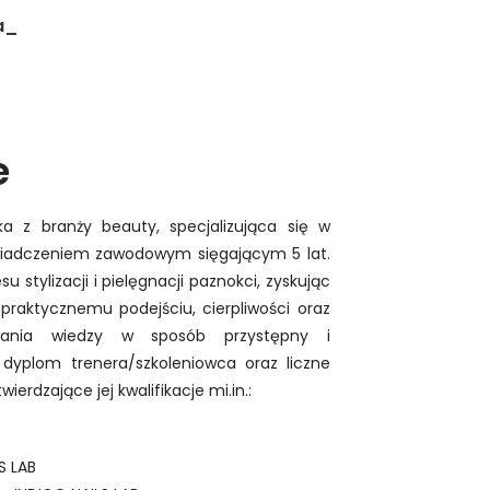
a_
e
a z branży beauty, specjalizująca się w
oświadczeniem zawodowym sięgającym 5 lat.
su stylizacji i pielęgnacji paznokci, zyskując
 praktycznemu podejściu, cierpliwości oraz
ywania wiedzy w sposób przystępny i
dyplom trenera/szkoleniowca oraz liczne
erdzające jej kwalifikacje mi.in.:
S LAB