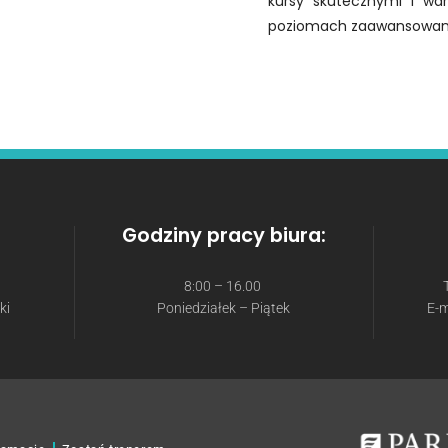
kursy skutecznymi i wa
poziomach zaawansowan
Godziny pracy biura:
8:00 – 16.00
ki
Poniedziałek – Piątek
E-m