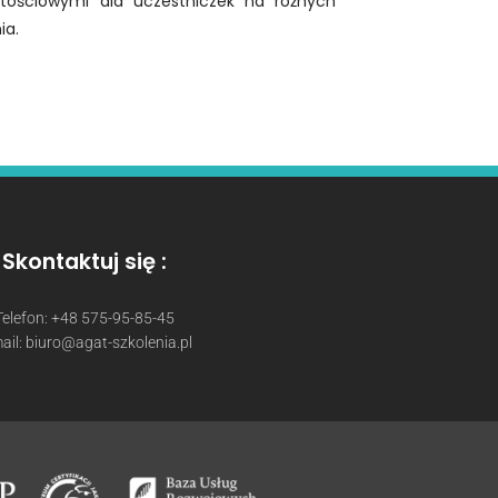
rtościowymi dla uczestniczek na różnych
ia.
Skontaktuj się :
Telefon: +48 575-95-85-45
ail: biuro@agat-szkolenia.pl