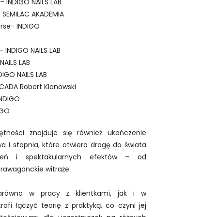
s – INDIGO NAILS LAB
– SEMILAC AKADEMIA
urse- INDIGO
O
t- INDIGO NAILS LAB
NAILS LAB
NDIGO NAILS LAB
SCADA Robert Klonowski
INDIGO
IGO
tności znajduje się również ukończenie
a I stopnia, które otwiera drogę do świata
ień i spektakularnych efektów – od
trawaganckie witraże.
zarówno w pracy z klientkami, jak i w
afi łączyć teorię z praktyką, co czyni jej