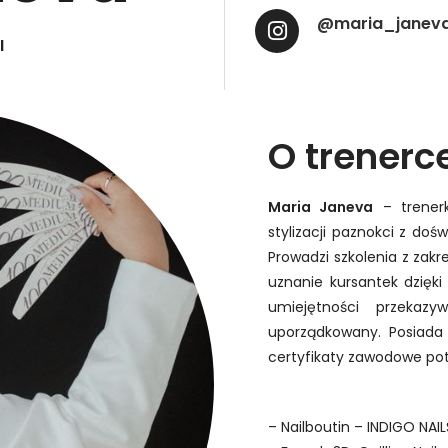
@maria_janev
I
O trenerc
Maria Janeva
– trenerk
stylizacji paznokci z d
Prowadzi szkolenia z zakre
uznanie kursantek dzięki
umiejętności przekaz
uporządkowany. Posiada 
certyfikaty zawodowe potwi
– Nailboutin – INDIGO NAIL