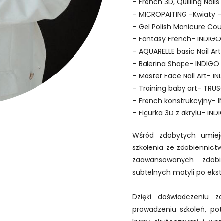
– French 3D, Quilling Nail
– MICROPAITING -Kwiaty 
– Gel Polish Manicure Co
– Fantasy French- INDIG
– AQUARELLE basic Nail Ar
– Balerina Shape- INDIGO 
– Master Face Nail Art- I
– Training baby art- TRU
– French konstrukcyjny- 
– Figurka 3D z akrylu- IND
Wśród zdobytych umieję
szkolenia ze zdobiennictw
zaawansowanych zdob
subtelnych motyli po eks
Dzięki doświadczeniu 
prowadzeniu szkoleń, potr